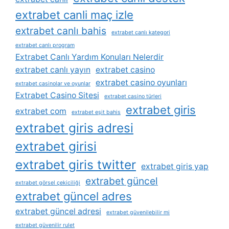
extrabet canli maç izle
extrabet canlı bahis
extrabet canlı kategori
extrabet canlı program
Extrabet Canlı Yardım Konuları Nelerdir
extrabet canlı yayın
extrabet casino
extrabet casino oyunları
extrabet casinolar ve oyunlar
Extrabet Casino Sitesi
extrabet casino türleri
extrabet giris
extrabet com
extrabet eşit bahis
extrabet giris adresi
extrabet girisi
extrabet giris twitter
extrabet giris yap
extrabet güncel
extrabet görsel çekiciliği
extrabet güncel adres
extrabet güncel adresi
extrabet güvenilebilir mi
extrabet güvenilir rulet