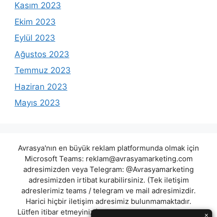
Kasım 2023
Ekim 2023
Eylül 2023
Ağustos 2023
Temmuz 2023
Haziran 2023
Mayıs 2023
Avrasya'nın en büyük reklam platformunda olmak için
Microsoft Teams:
reklam@avrasyamarketing.com
adresimizden veya Telegram: @Avrasyamarketing
adresimizden irtibat kurabilirsiniz. (Tek iletişim
adreslerimiz teams / telegram ve mail adresimizdir.
Harici hiçbir iletişim adresimiz bulunmamaktadır.
Lütfen itibar etmeyiniz.) Türkiye yasalarına göre 7258