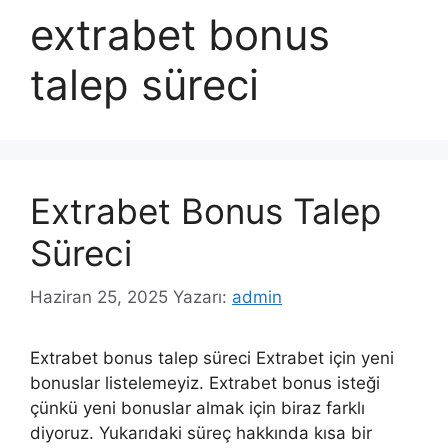
extrabet bonus
talep süreci
Extrabet Bonus Talep
Süreci
Haziran 25, 2025
Yazarı:
admin
Extrabet bonus talep süreci Extrabet için yeni
bonuslar listelemeyiz. Extrabet bonus isteği
çünkü yeni bonuslar almak için biraz farklı
diyoruz. Yukarıdaki süreç hakkında kısa bir