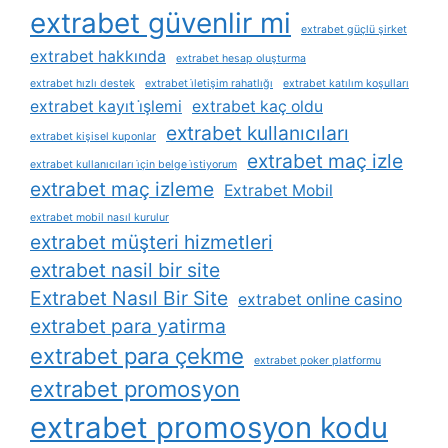
extrabet güvenlir mi
extrabet güçlü şirket
extrabet hakkında
extrabet hesap oluşturma
extrabet hızlı destek
extrabet i̇letişim rahatlığı
extrabet katılım koşulları
extrabet kayıt i̇şlemi
extrabet kaç oldu
extrabet kullanıcıları
extrabet kişisel kuponlar
extrabet maç izle
extrabet kullanıcıları i̇çin belge i̇stiyorum
extrabet maç izleme
Extrabet Mobil
extrabet mobil nasıl kurulur
extrabet müşteri hizmetleri
extrabet nasil bir site
Extrabet Nasıl Bir Site
extrabet online casino
extrabet para yatirma
extrabet para çekme
extrabet poker platformu
extrabet promosyon
extrabet promosyon kodu