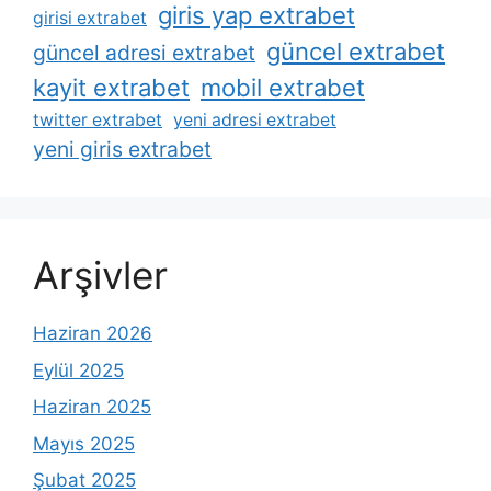
giris yap extrabet
girisi extrabet
güncel extrabet
güncel adresi extrabet
kayit extrabet
mobil extrabet
twitter extrabet
yeni adresi extrabet
yeni giris extrabet
Arşivler
Haziran 2026
Eylül 2025
Haziran 2025
Mayıs 2025
Şubat 2025