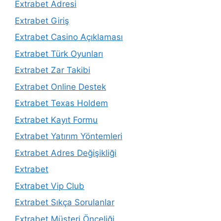
Extrabet Adresi
Extrabet Giriş
Extrabet Casino Açıklaması
Extrabet Türk Oyunları
Extrabet Zar Takibi
Extrabet Online Destek
Extrabet Texas Holdem
Extrabet Kayıt Formu
Extrabet Yatırım Yöntemleri
Extrabet Adres Değişikliği
Extrabet
Extrabet Vip Club
Extrabet Sıkça Sorulanlar
Extrabet Müşteri Önceliği