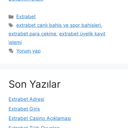
Kategoriler
Extrabet
Etiketler
extrabet canlı bahis ve spor bahisleri
,
extrabet para çekme
,
extrabet üyelik kayıt
i̇şlemi
Yorum yap
Son Yazılar
Extrabet Adresi
Extrabet Giriş
Extrabet Casino Açıklaması
Extrabet Türk Oyunları