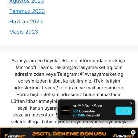
Ağustos 2023
Temmuz 2023
Haziran 2023
Mayıs 2023
Avrasya'nın en büyük reklam platformunda olmak için
Microsoft Teams:
reklam@avrasyamarketing.com
adresimizden veya Telegram: @Avrasyamarketing
adresimizden irtibat kurabilirsiniz. (Tek iletişim
adreslerimiz teams / telegram ve mail adresimizdir.
Harici hiçbir iletişim adresimiz bulunmamaktadır.
Lütfen itibar etmeyiniz.) Türkiye yasalarına göre 7258
sayılı kanun uyarınca yasa dışı bahis oynamanın
cezaları mevcuttur. Şu an bulunduğunuz site hiç bir
şekilde illegal bahis oyunları oynatmıyor ve oynamaya
aracı olmuyordur.
metabahis
|
betelix
|
otantikbet
|
×
jajawin
|
hiltonbet
|
betplay
|
betroys
|
betzmark