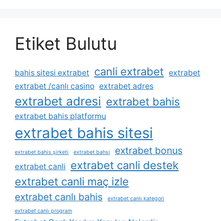
Etiket Bulutu
canli extrabet
bahis sitesi extrabet
extrabet
extrabet /canlı casino
extrabet adres
extrabet adresi
extrabet bahis
extrabet bahis platformu
extrabet bahis sitesi
extrabet bonus
extrabet bahis şirketi
extrabet bahsi
extrabet canli destek
extrabet canli
extrabet canli maç izle
extrabet canlı bahis
extrabet canlı kategori
extrabet canlı program