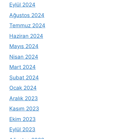
Eylül 2024
Ağustos 2024
Temmuz 2024
Haziran 2024
Mayıs 2024
Nisan 2024
Mart 2024
Şubat 2024
Ocak 2024
Aralık 2023
Kasım 2023
Ekim 2023
Eylül 2023