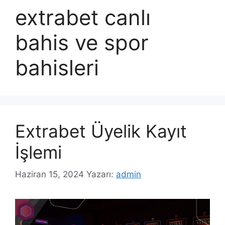
extrabet canlı
bahis ve spor
bahisleri
Extrabet Üyelik Kayıt
İşlemi
Haziran 15, 2024
Yazarı:
admin