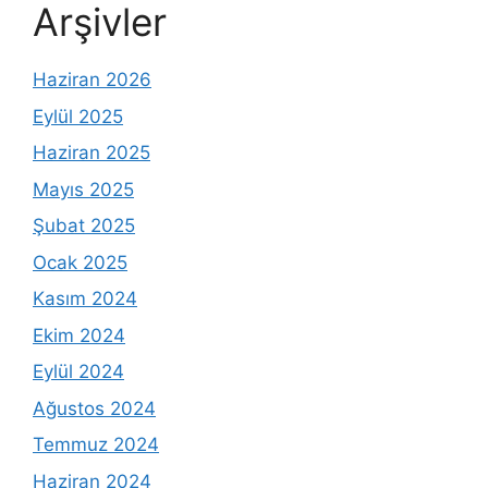
Arşivler
Haziran 2026
Eylül 2025
Haziran 2025
Mayıs 2025
Şubat 2025
Ocak 2025
Kasım 2024
Ekim 2024
Eylül 2024
Ağustos 2024
Temmuz 2024
Haziran 2024