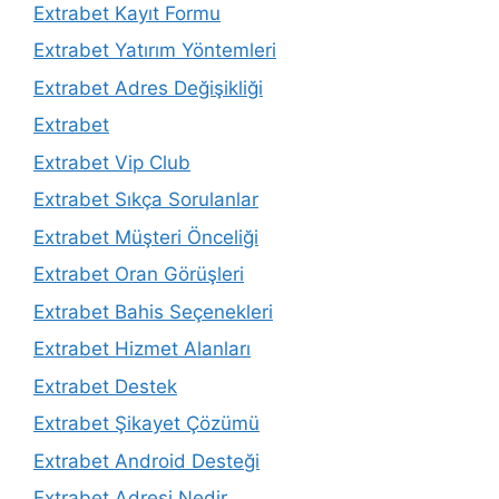
Extrabet Kayıt Formu
Extrabet Yatırım Yöntemleri
Extrabet Adres Değişikliği
Extrabet
Extrabet Vip Club
Extrabet Sıkça Sorulanlar
Extrabet Müşteri Önceliği
Extrabet Oran Görüşleri
Extrabet Bahis Seçenekleri
Extrabet Hizmet Alanları
Extrabet Destek
Extrabet Şikayet Çözümü
Extrabet Android Desteği
Extrabet Adresi Nedir