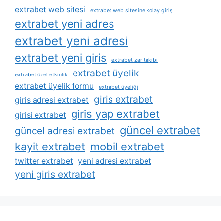
extrabet web sitesi
extrabet web sitesine kolay giriş
extrabet yeni adres
extrabet yeni adresi
extrabet yeni giris
extrabet zar takibi
extrabet üyelik
extrabet özel etkinlik
extrabet üyelik formu
extrabet üyeliği
giris extrabet
giris adresi extrabet
giris yap extrabet
girisi extrabet
güncel extrabet
güncel adresi extrabet
kayit extrabet
mobil extrabet
twitter extrabet
yeni adresi extrabet
yeni giris extrabet