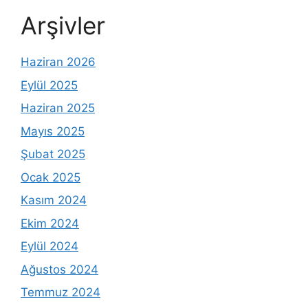
Arşivler
Haziran 2026
Eylül 2025
Haziran 2025
Mayıs 2025
Şubat 2025
Ocak 2025
Kasım 2024
Ekim 2024
Eylül 2024
Ağustos 2024
Temmuz 2024