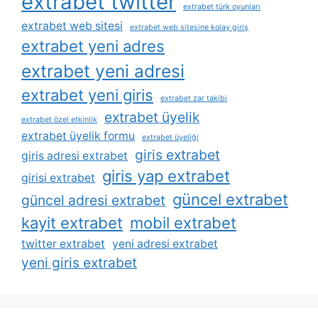
extrabet twitter
extrabet türk oyunları
extrabet web sitesi
extrabet web sitesine kolay giriş
extrabet yeni adres
extrabet yeni adresi
extrabet yeni giris
extrabet zar takibi
extrabet üyelik
extrabet özel etkinlik
extrabet üyelik formu
extrabet üyeliği
giris extrabet
giris adresi extrabet
giris yap extrabet
girisi extrabet
güncel extrabet
güncel adresi extrabet
kayit extrabet
mobil extrabet
twitter extrabet
yeni adresi extrabet
yeni giris extrabet