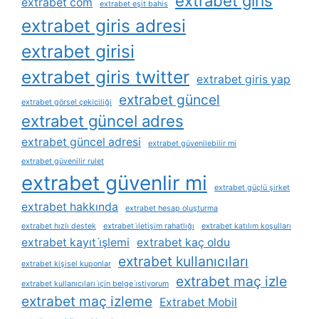
extrabet giris
extrabet com
extrabet eşit bahis
extrabet giris adresi
extrabet girisi
extrabet giris twitter
extrabet giris yap
extrabet güncel
extrabet görsel çekiciliği
extrabet güncel adres
extrabet güncel adresi
extrabet güvenilebilir mi
extrabet güvenilir rulet
extrabet güvenlir mi
extrabet güçlü şirket
extrabet hakkında
extrabet hesap oluşturma
extrabet hızlı destek
extrabet i̇letişim rahatlığı
extrabet katılım koşulları
extrabet kayıt i̇şlemi
extrabet kaç oldu
extrabet kullanıcıları
extrabet kişisel kuponlar
extrabet maç izle
extrabet kullanıcıları i̇çin belge i̇stiyorum
extrabet maç izleme
Extrabet Mobil