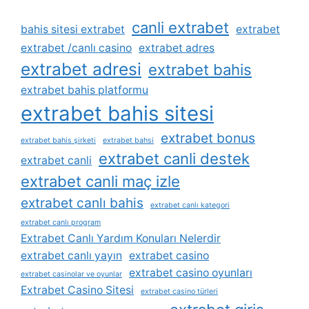
canli extrabet
bahis sitesi extrabet
extrabet
extrabet /canlı casino
extrabet adres
extrabet adresi
extrabet bahis
extrabet bahis platformu
extrabet bahis sitesi
extrabet bonus
extrabet bahis şirketi
extrabet bahsi
extrabet canli destek
extrabet canli
extrabet canli maç izle
extrabet canlı bahis
extrabet canlı kategori
extrabet canlı program
Extrabet Canlı Yardım Konuları Nelerdir
extrabet canlı yayın
extrabet casino
extrabet casino oyunları
extrabet casinolar ve oyunlar
Extrabet Casino Sitesi
extrabet casino türleri