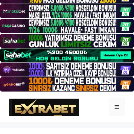
İçeriğe
atla
Menü