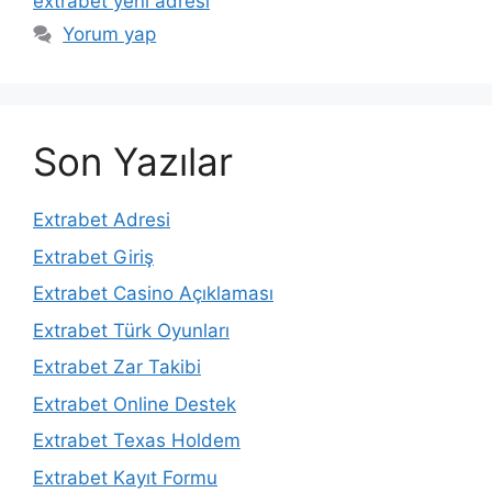
extrabet yeni adresi
Yorum yap
Son Yazılar
Extrabet Adresi
Extrabet Giriş
Extrabet Casino Açıklaması
Extrabet Türk Oyunları
Extrabet Zar Takibi
Extrabet Online Destek
Extrabet Texas Holdem
Extrabet Kayıt Formu