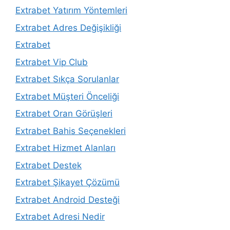
Extrabet Yatırım Yöntemleri
Extrabet Adres Değişikliği
Extrabet
Extrabet Vip Club
Extrabet Sıkça Sorulanlar
Extrabet Müşteri Önceliği
Extrabet Oran Görüşleri
Extrabet Bahis Seçenekleri
Extrabet Hizmet Alanları
Extrabet Destek
Extrabet Şikayet Çözümü
Extrabet Android Desteği
Extrabet Adresi Nedir