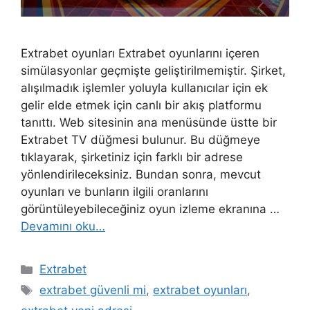
Extrabet oyunları Extrabet oyunlarını içeren
simülasyonlar geçmişte geliştirilmemiştir. Şirket,
alışılmadık işlemler yoluyla kullanıcılar için ek
gelir elde etmek için canlı bir akış platformu
tanıttı. Web sitesinin ana menüsünde üstte bir
Extrabet TV düğmesi bulunur. Bu düğmeye
tıklayarak, şirketiniz için farklı bir adrese
yönlendirileceksiniz. Bundan sonra, mevcut
oyunları ve bunların ilgili oranlarını
görüntüleyebileceğiniz oyun izleme ekranına …
Devamını oku…
Kategoriler
Extrabet
Etiketler
extrabet güvenli mi
,
extrabet oyunları
,