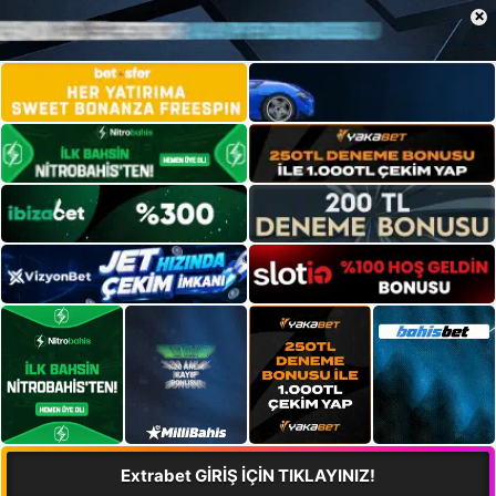
×
Extrabet GİRİŞ İÇİN TIKLAYINIZ!