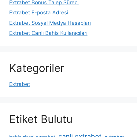
Extrabet Bonus Talep Süreci
Extrabet E-posta Adresi
Extrabet Sosyal Medya Hesapları
Extrabet Canlı Bahis Kullanıcıları
Kategoriler
Extrabet
Etiket Bulutu
canli extrabet