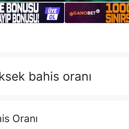
üksek bahis oranı
is Oranı