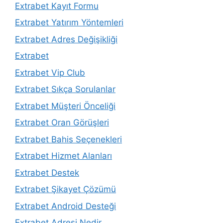
Extrabet Kayıt Formu
Extrabet Yatırım Yöntemleri
Extrabet Adres Değişikliği
Extrabet
Extrabet Vip Club
Extrabet Sıkça Sorulanlar
Extrabet Müşteri Önceliği
Extrabet Oran Görüşleri
Extrabet Bahis Seçenekleri
Extrabet Hizmet Alanları
Extrabet Destek
Extrabet Şikayet Çözümü
Extrabet Android Desteği
Extrabet Adresi Nedir