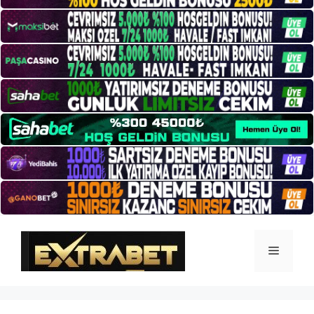
İçeriğe
atla
Menü