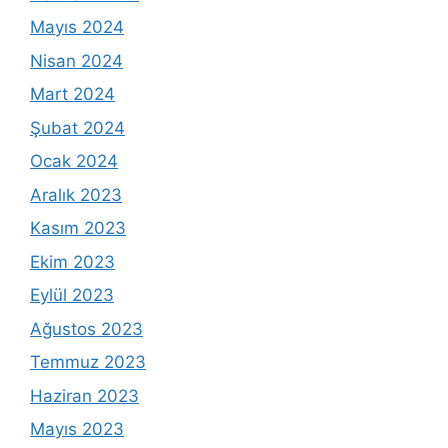
Mayıs 2024
Nisan 2024
Mart 2024
Şubat 2024
Ocak 2024
Aralık 2023
Kasım 2023
Ekim 2023
Eylül 2023
Ağustos 2023
Temmuz 2023
Haziran 2023
Mayıs 2023