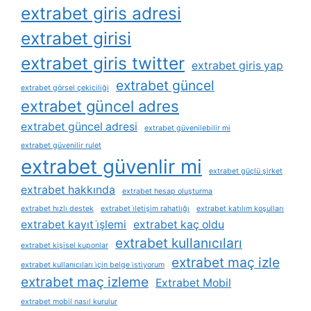
extrabet giris adresi
extrabet girisi
extrabet giris twitter
extrabet giris yap
extrabet güncel
extrabet görsel çekiciliği
extrabet güncel adres
extrabet güncel adresi
extrabet güvenilebilir mi
extrabet güvenilir rulet
extrabet güvenlir mi
extrabet güçlü şirket
extrabet hakkında
extrabet hesap oluşturma
extrabet hızlı destek
extrabet i̇letişim rahatlığı
extrabet katılım koşulları
extrabet kayıt i̇şlemi
extrabet kaç oldu
extrabet kullanıcıları
extrabet kişisel kuponlar
extrabet maç izle
extrabet kullanıcıları i̇çin belge i̇stiyorum
extrabet maç izleme
Extrabet Mobil
extrabet mobil nasıl kurulur