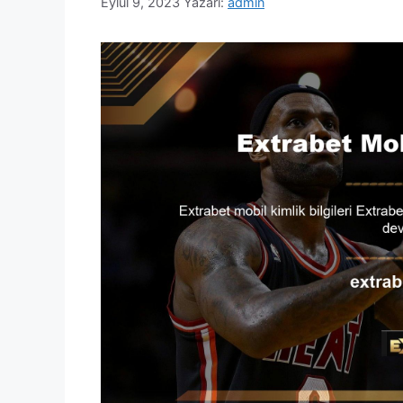
Eylül 9, 2023
Yazarı:
admin