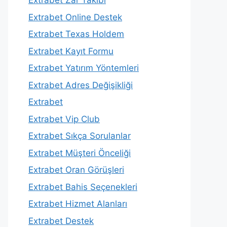
Extrabet Zar Takibi
Extrabet Online Destek
Extrabet Texas Holdem
Extrabet Kayıt Formu
Extrabet Yatırım Yöntemleri
Extrabet Adres Değişikliği
Extrabet
Extrabet Vip Club
Extrabet Sıkça Sorulanlar
Extrabet Müşteri Önceliği
Extrabet Oran Görüşleri
Extrabet Bahis Seçenekleri
Extrabet Hizmet Alanları
Extrabet Destek