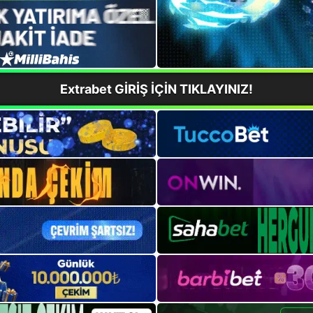
Extrabet GİRİŞ İÇİN TIKLAYINIZ!