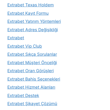
Extrabet Texas Holdem
Extrabet Kayıt Formu
Extrabet Yatırım Yöntemleri
Extrabet Adres Değişikliği
Extrabet
Extrabet Vip Club
Extrabet Sıkça Sorulanlar
Extrabet Müşteri Önceliği
Extrabet Oran Görüşleri
Extrabet Bahis Seçenekleri
Extrabet Hizmet Alanları
Extrabet Destek
Extrabet Şikayet Çözümü