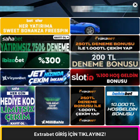
×
Extrabet GİRİŞ İÇİN TIKLAYINIZ!