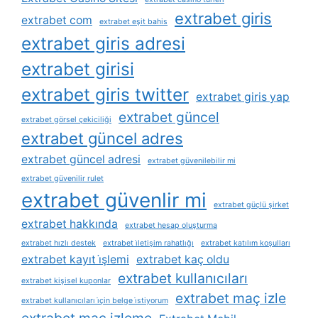
extrabet giris
extrabet com
extrabet eşit bahis
extrabet giris adresi
extrabet girisi
extrabet giris twitter
extrabet giris yap
extrabet güncel
extrabet görsel çekiciliği
extrabet güncel adres
extrabet güncel adresi
extrabet güvenilebilir mi
extrabet güvenilir rulet
extrabet güvenlir mi
extrabet güçlü şirket
extrabet hakkında
extrabet hesap oluşturma
extrabet hızlı destek
extrabet i̇letişim rahatlığı
extrabet katılım koşulları
extrabet kayıt i̇şlemi
extrabet kaç oldu
extrabet kullanıcıları
extrabet kişisel kuponlar
extrabet maç izle
extrabet kullanıcıları i̇çin belge i̇stiyorum