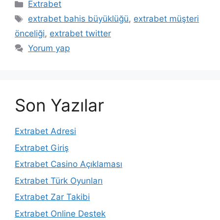
Kategoriler
Extrabet
Etiketler
extrabet bahis büyüklüğü
,
extrabet müşteri
önceliği
,
extrabet twitter
Yorum yap
Son Yazılar
Extrabet Adresi
Extrabet Giriş
Extrabet Casino Açıklaması
Extrabet Türk Oyunları
Extrabet Zar Takibi
Extrabet Online Destek