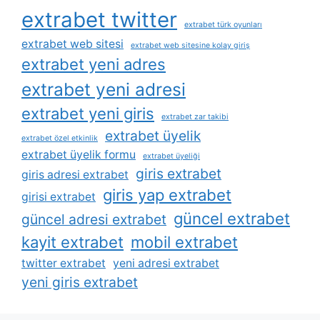
extrabet twitter
extrabet türk oyunları
extrabet web sitesi
extrabet web sitesine kolay giriş
extrabet yeni adres
extrabet yeni adresi
extrabet yeni giris
extrabet zar takibi
extrabet üyelik
extrabet özel etkinlik
extrabet üyelik formu
extrabet üyeliği
giris extrabet
giris adresi extrabet
giris yap extrabet
girisi extrabet
güncel extrabet
güncel adresi extrabet
kayit extrabet
mobil extrabet
twitter extrabet
yeni adresi extrabet
yeni giris extrabet