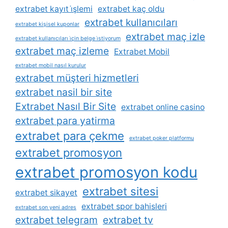
extrabet kayıt i̇şlemi
extrabet kaç oldu
extrabet kullanıcıları
extrabet kişisel kuponlar
extrabet maç izle
extrabet kullanıcıları i̇çin belge i̇stiyorum
extrabet maç izleme
Extrabet Mobil
extrabet mobil nasıl kurulur
extrabet müşteri hizmetleri
extrabet nasil bir site
Extrabet Nasıl Bir Site
extrabet online casino
extrabet para yatirma
extrabet para çekme
extrabet poker platformu
extrabet promosyon
extrabet promosyon kodu
extrabet sitesi
extrabet sikayet
extrabet spor bahisleri
extrabet son yeni adres
extrabet telegram
extrabet tv