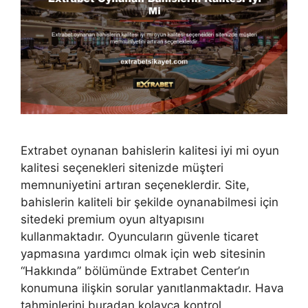
Extrabet oynanan bahislerin kalitesi iyi mi oyun
kalitesi seçenekleri sitenizde müşteri
memnuniyetini artıran seçeneklerdir. Site,
bahislerin kaliteli bir şekilde oynanabilmesi için
sitedeki premium oyun altyapısını
kullanmaktadır. Oyuncuların güvenle ticaret
yapmasına yardımcı olmak için web sitesinin
“Hakkında” bölümünde Extrabet Center’ın
konumuna ilişkin sorular yanıtlanmaktadır. Hava
tahminlerini buradan kolayca kontrol