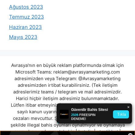
Ağustos 2023
Temmuz 2023
Haziran 2023
Mayıs 2023
Avrasya'nın en büyük reklam platformunda olmak için
Microsoft Teams:
reklam@avrasyamarketing.com
adresimizden veya Telegram: @Avrasyamarketing
adresimizden irtibat kurabilirsiniz. (Tek iletişim
adreslerimiz teams / telegram ve mail adresimizdir.
Harici hiçbir iletişim adresimiz bulunmamaktadır.
Lütfen itibar etmeyiniz.) Türkiye yasalarına göre 7258
sayılı kanun uyarınca yasa dışı bahis oynamanın
cezaları mevcuttur. Şu an bulunduğunuz site hiç bir
şekilde illegal bahis oyunları oynatmıyor ve oynamaya
aracı olmuyordur.
metabahis
|
betelix
|
otantikbet
|
×