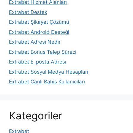
Extrabet Hizmet Alanları
Extrabet Destek
Extrabet Şikayet Çözümü
Extrabet Android Desteği
Extrabet Adresi Nedir
Extrabet Bonus Talep Süreci
Extrabet E-posta Adresi
Extrabet Sosyal Medya Hesapları
Extrabet Canlı Bahis Kullanıcıları
Kategoriler
Extrabet