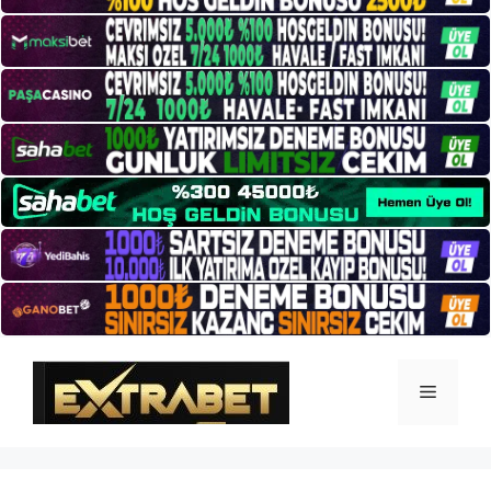
İçeriğe
atla
Menü