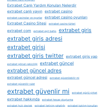
Extrabet Canlı Yardım Konuları Nelerdir
extrabet canlı yayın
extrabet casino
extrabet casino oyunları
extrabet casinolar ve oyunlar
Extrabet Casino Sitesi
extrabet casino türleri
extrabet giris
extrabet com
extrabet eşit bahis
extrabet giris adresi
extrabet girisi
extrabet giris twitter
extrabet giris yap
extrabet güncel
extrabet görsel çekiciliği
extrabet güncel adres
extrabet güncel adresi
extrabet güvenilebilir mi
extrabet güvenilir rulet
extrabet güvenlir mi
extrabet güçlü şirket
extrabet hakkında
extrabet hesap oluşturma
extrabet hızlı destek
extrabet i̇letişim rahatlığı
extrabet katılım koşulları