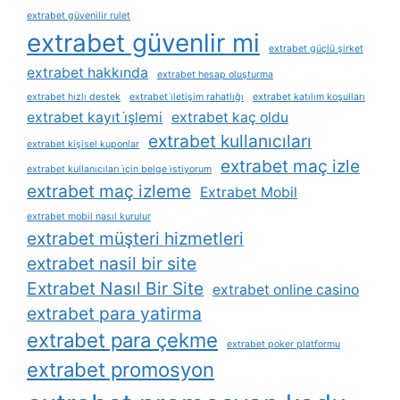
extrabet güvenilir rulet
extrabet güvenlir mi
extrabet güçlü şirket
extrabet hakkında
extrabet hesap oluşturma
extrabet hızlı destek
extrabet i̇letişim rahatlığı
extrabet katılım koşulları
extrabet kayıt i̇şlemi
extrabet kaç oldu
extrabet kullanıcıları
extrabet kişisel kuponlar
extrabet maç izle
extrabet kullanıcıları i̇çin belge i̇stiyorum
extrabet maç izleme
Extrabet Mobil
extrabet mobil nasıl kurulur
extrabet müşteri hizmetleri
extrabet nasil bir site
Extrabet Nasıl Bir Site
extrabet online casino
extrabet para yatirma
extrabet para çekme
extrabet poker platformu
extrabet promosyon