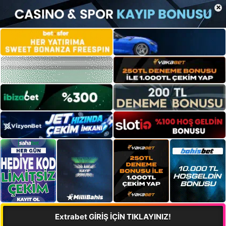
×
Extrabet GİRİŞ İÇİN TIKLAYINIZ!