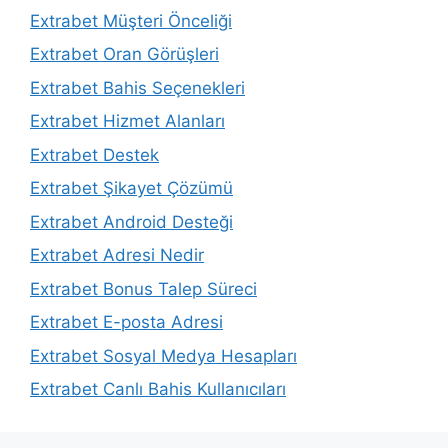
Extrabet Müşteri Önceliği
Extrabet Oran Görüşleri
Extrabet Bahis Seçenekleri
Extrabet Hizmet Alanları
Extrabet Destek
Extrabet Şikayet Çözümü
Extrabet Android Desteği
Extrabet Adresi Nedir
Extrabet Bonus Talep Süreci
Extrabet E-posta Adresi
Extrabet Sosyal Medya Hesapları
Extrabet Canlı Bahis Kullanıcıları