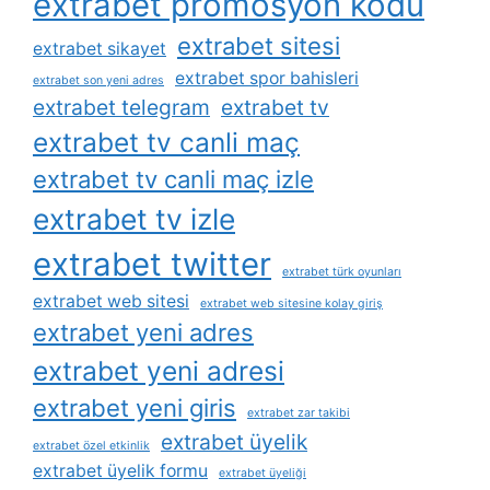
extrabet promosyon kodu
extrabet sitesi
extrabet sikayet
extrabet spor bahisleri
extrabet son yeni adres
extrabet telegram
extrabet tv
extrabet tv canli maç
extrabet tv canli maç izle
extrabet tv izle
extrabet twitter
extrabet türk oyunları
extrabet web sitesi
extrabet web sitesine kolay giriş
extrabet yeni adres
extrabet yeni adresi
extrabet yeni giris
extrabet zar takibi
extrabet üyelik
extrabet özel etkinlik
extrabet üyelik formu
extrabet üyeliği