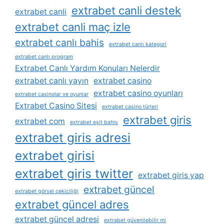
extrabet canli destek
extrabet canli
extrabet canli maç izle
extrabet canlı bahis
extrabet canlı kategori
extrabet canlı program
Extrabet Canlı Yardım Konuları Nelerdir
extrabet canlı yayın
extrabet casino
extrabet casino oyunları
extrabet casinolar ve oyunlar
Extrabet Casino Sitesi
extrabet casino türleri
extrabet giris
extrabet com
extrabet eşit bahis
extrabet giris adresi
extrabet girisi
extrabet giris twitter
extrabet giris yap
extrabet güncel
extrabet görsel çekiciliği
extrabet güncel adres
extrabet güncel adresi
extrabet güvenilebilir mi