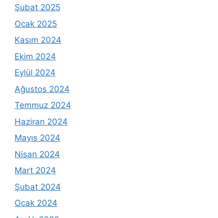
Şubat 2025
Ocak 2025
Kasım 2024
Ekim 2024
Eylül 2024
Ağustos 2024
Temmuz 2024
Haziran 2024
Mayıs 2024
Nisan 2024
Mart 2024
Şubat 2024
Ocak 2024