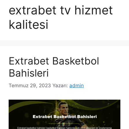
extrabet tv hizmet
kalitesi
Extrabet Basketbol
Bahisleri
Temmuz 29, 2023
Yazarı:
admin