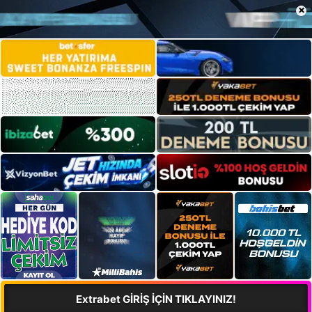
×
Extrabet GİRİŞ İÇİN TIKLAYINIZ!