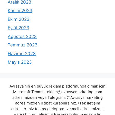
Aralık 2023
Kasım 2023
Ekim 2023
Eylül 2023
Ağustos 2023
Temmuz 2023
Haziran 2023
Mayıs 2023
Avrasya'nın en büyük reklam platformunda olmak için
Microsoft Teams:
reklam@avrasyamarketing.com
adresimizden veya Telegram: @Avrasyamarketing
adresimizden irtibat kurabilirsiniz. (Tek iletişim
adreslerimiz teams / telegram ve mail adresimizdir.
Harici hiçbir iletişim adresimiz bulunmamaktadır.