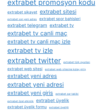
extrabet promosyon kodu
extrabet sitesi
extrabet sikayet
extrabet spor bahisleri
extrabet son yeni adres
extrabet telegram
extrabet tv
extrabet tv canli maç
extrabet tv canli maç izle
extrabet tv izle
extrabet twitter
extrabet türk oyunları
extrabet web sitesi
extrabet web sitesine kolay giriş
extrabet yeni adres
extrabet yeni adresi
extrabet yeni giris
extrabet zar takibi
extrabet üyelik
extrabet özel etkinlik
extrabet üyelik formu
extrabet üyeliği