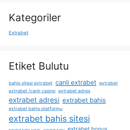
Kategoriler
Extrabet
Etiket Bulutu
canli extrabet
bahis sitesi extrabet
extrabet
extrabet /canlı casino
extrabet adres
extrabet adresi
extrabet bahis
extrabet bahis platformu
extrabet bahis sitesi
extrabet bonus
extrabet bahis şirketi
extrabet bahsi