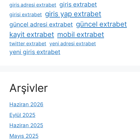
giris extrabet
giris adresi extrabet
giris yap extrabet
girisi extrabet
güncel extrabet
güncel adresi extrabet
kayit extrabet
mobil extrabet
twitter extrabet
yeni adresi extrabet
yeni giris extrabet
Arşivler
Haziran 2026
Eylül 2025
Haziran 2025
Mayıs 2025