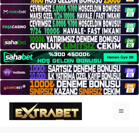
İçeriğe
atla
Menü