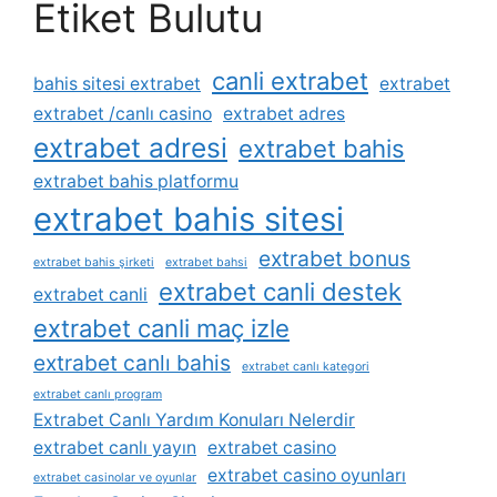
Etiket Bulutu
canli extrabet
bahis sitesi extrabet
extrabet
extrabet /canlı casino
extrabet adres
extrabet adresi
extrabet bahis
extrabet bahis platformu
extrabet bahis sitesi
extrabet bonus
extrabet bahis şirketi
extrabet bahsi
extrabet canli destek
extrabet canli
extrabet canli maç izle
extrabet canlı bahis
extrabet canlı kategori
extrabet canlı program
Extrabet Canlı Yardım Konuları Nelerdir
extrabet canlı yayın
extrabet casino
extrabet casino oyunları
extrabet casinolar ve oyunlar