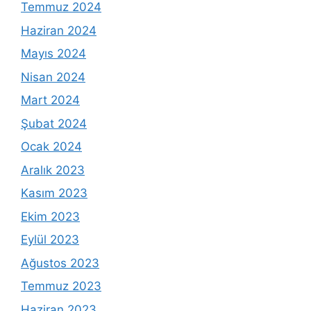
Temmuz 2024
Haziran 2024
Mayıs 2024
Nisan 2024
Mart 2024
Şubat 2024
Ocak 2024
Aralık 2023
Kasım 2023
Ekim 2023
Eylül 2023
Ağustos 2023
Temmuz 2023
Haziran 2023