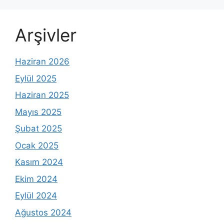
Arşivler
Haziran 2026
Eylül 2025
Haziran 2025
Mayıs 2025
Şubat 2025
Ocak 2025
Kasım 2024
Ekim 2024
Eylül 2024
Ağustos 2024