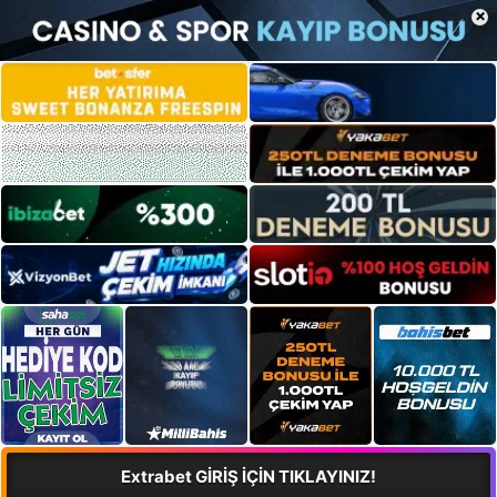
×
Extrabet GİRİŞ İÇİN TIKLAYINIZ!