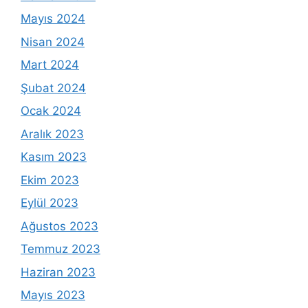
Mayıs 2024
Nisan 2024
Mart 2024
Şubat 2024
Ocak 2024
Aralık 2023
Kasım 2023
Ekim 2023
Eylül 2023
Ağustos 2023
Temmuz 2023
Haziran 2023
Mayıs 2023