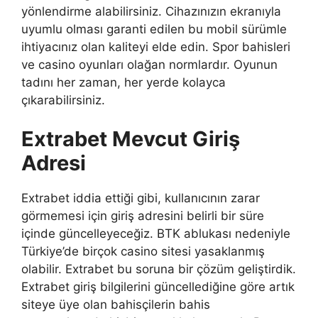
yönlendirme alabilirsiniz. Cihazınızın ekranıyla
uyumlu olması garanti edilen bu mobil sürümle
ihtiyacınız olan kaliteyi elde edin. Spor bahisleri
ve casino oyunları olağan normlardır. Oyunun
tadını her zaman, her yerde kolayca
çıkarabilirsiniz.
Extrabet Mevcut Giriş
Adresi
Extrabet iddia ettiği gibi, kullanıcının zarar
görmemesi için giriş adresini belirli bir süre
içinde güncelleyeceğiz. BTK ablukası nedeniyle
Türkiye’de birçok casino sitesi yasaklanmış
olabilir. Extrabet bu soruna bir çözüm geliştirdik.
Extrabet giriş bilgilerini güncellediğine göre artık
siteye üye olan bahisçilerin bahis