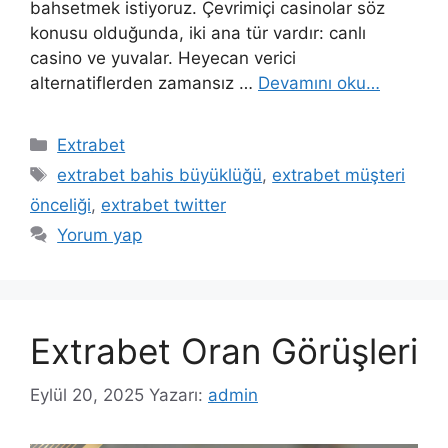
bahsetmek istiyoruz. Çevrimiçi casinolar söz
konusu olduğunda, iki ana tür vardır: canlı
casino ve yuvalar. Heyecan verici
alternatiflerden zamansız …
Devamını oku…
Kategoriler
Extrabet
Etiketler
extrabet bahis büyüklüğü
,
extrabet müşteri
önceliği
,
extrabet twitter
Yorum yap
Extrabet Oran Görüşleri
Eylül 20, 2025
Yazarı:
admin