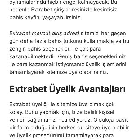
oynamalarında hiçbir engel kalmayacak. Bu
nedenle Extrabet giriş adresinizle kesintisiz
bahis keyfini yaşayabilirsiniz.
Extrabet mevcut giriş adresi
sitemizi her geçen
gün daha fazla bahis tutkunu kullanmakta ve bu
zengin bahis seçenekleri ile çok para
kazanabilmektedir. Geniş bahis seçeneklerimiz
ile para kazanmak istiyorsanız üyelik işlemlerini
tamamlayarak sitemize üye olabilirsiniz.
Extrabet Üyelik Avantajları
Extrabet üyeliği ile sitemize üye olmak çok
kolay. Bunu yapmak için, bize belirli kişisel
verileri sağlamanızı rica ediyoruz. Oldukça basit
bir form olduğu için herkes bu siteye üye olabilir
ve üyelik prosedürünü tamamlayarak para