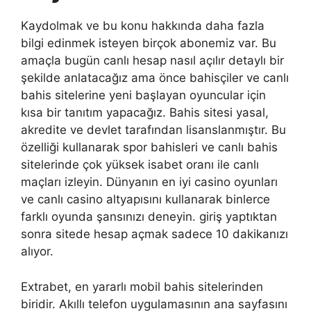
Kaydolmak ve bu konu hakkında daha fazla
bilgi edinmek isteyen birçok abonemiz var. Bu
amaçla bugün canlı hesap nasıl açılır detaylı bir
şekilde anlatacağız ama önce bahisçiler ve canlı
bahis sitelerine yeni başlayan oyuncular için
kısa bir tanıtım yapacağız. Bahis sitesi yasal,
akredite ve devlet tarafından lisanslanmıştır. Bu
özelliği kullanarak spor bahisleri ve canlı bahis
sitelerinde çok yüksek isabet oranı ile canlı
maçları izleyin. Dünyanın en iyi casino oyunları
ve canlı casino altyapısını kullanarak binlerce
farklı oyunda şansınızı deneyin. giriş yaptıktan
sonra sitede hesap açmak sadece 10 dakikanızı
alıyor.
Extrabet, en yararlı mobil bahis sitelerinden
biridir. Akıllı telefon uygulamasının ana sayfasını