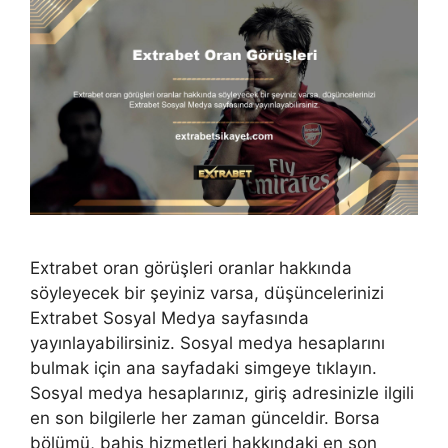
Extrabet oran görüşleri oranlar hakkında
söyleyecek bir şeyiniz varsa, düşüncelerinizi
Extrabet Sosyal Medya sayfasında
yayınlayabilirsiniz. Sosyal medya hesaplarını
bulmak için ana sayfadaki simgeye tıklayın.
Sosyal medya hesaplarınız, giriş adresinizle ilgili
en son bilgilerle her zaman günceldir. Borsa
bölümü, bahis hizmetleri hakkındaki en son