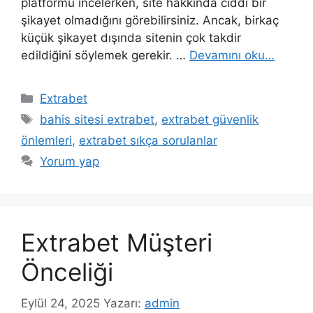
platformu incelerken, site hakkında ciddi bir
şikayet olmadığını görebilirsiniz. Ancak, birkaç
küçük şikayet dışında sitenin çok takdir
edildiğini söylemek gerekir. …
Devamını oku…
Kategoriler
Extrabet
Etiketler
bahis sitesi extrabet
,
extrabet güvenlik
önlemleri
,
extrabet sıkça sorulanlar
Yorum yap
Extrabet Müşteri
Önceliği
Eylül 24, 2025
Yazarı:
admin