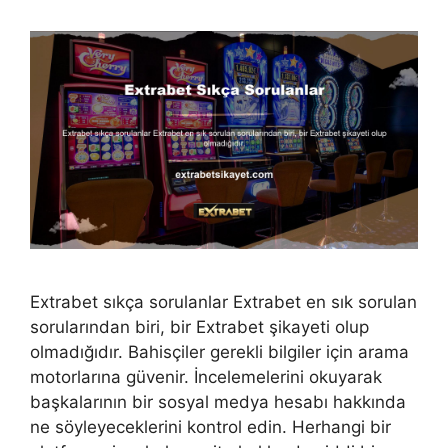
Extrabet sıkça sorulanlar Extrabet en sık sorulan
sorularından biri, bir Extrabet şikayeti olup
olmadığıdır. Bahisçiler gerekli bilgiler için arama
motorlarına güvenir. İncelemelerini okuyarak
başkalarının bir sosyal medya hesabı hakkında
ne söyleyeceklerini kontrol edin. Herhangi bir