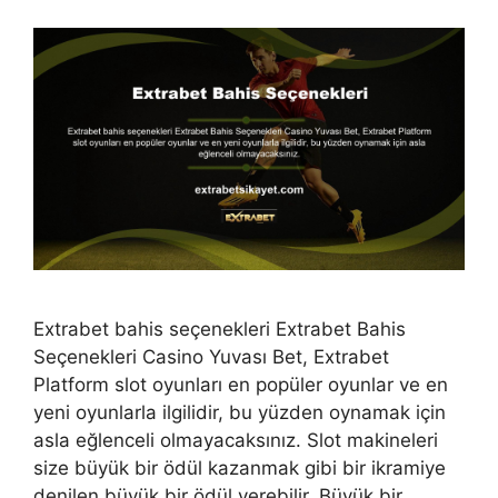
Extrabet bahis seçenekleri Extrabet Bahis
Seçenekleri Casino Yuvası Bet, Extrabet
Platform slot oyunları en popüler oyunlar ve en
yeni oyunlarla ilgilidir, bu yüzden oynamak için
asla eğlenceli olmayacaksınız. Slot makineleri
size büyük bir ödül kazanmak gibi bir ikramiye
denilen büyük bir ödül verebilir. Büyük bir