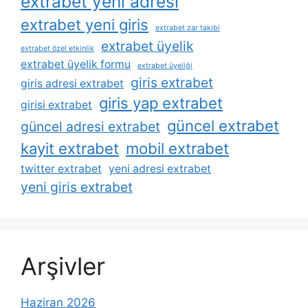
extrabet yeni adresi
extrabet yeni giris
extrabet zar takibi
extrabet üyelik
extrabet özel etkinlik
extrabet üyelik formu
extrabet üyeliği
giris extrabet
giris adresi extrabet
giris yap extrabet
girisi extrabet
güncel extrabet
güncel adresi extrabet
kayit extrabet
mobil extrabet
twitter extrabet
yeni adresi extrabet
yeni giris extrabet
Arşivler
Haziran 2026