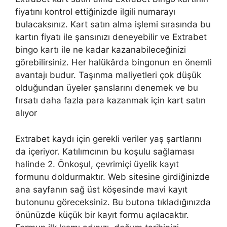
fiyatını kontrol ettiğinizde ilgili numarayı
bulacaksınız. Kart satın alma işlemi sırasında bu
kartın fiyatı ile şansınızı deneyebilir ve Extrabet
bingo kartı ile ne kadar kazanabileceğinizi
görebilirsiniz. Her halükârda bingonun en önemli
avantajı budur. Taşınma maliyetleri çok düşük
olduğundan üyeler şanslarını denemek ve bu
fırsatı daha fazla para kazanmak için kart satın
alıyor
Extrabet kaydı için gerekli veriler yaş şartlarını
da içeriyor. Katılımcının bu koşulu sağlaması
halinde 2. Önkoşul, çevrimiçi üyelik kayıt
formunu doldurmaktır. Web sitesine girdiğinizde
ana sayfanın sağ üst köşesinde mavi kayıt
butonunu göreceksiniz. Bu butona tıkladığınızda
önünüzde küçük bir kayıt formu açılacaktır.