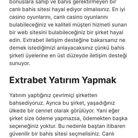
bonuslara sahip ve bahis gerektirmeyen bir
canlı bahis sitesi hayal ediyor olmalısınız. En iyi
casino oyunlarını, canlı casino oyunlarını
bulabileceğiniz ve kaliteli müşteri hizmeti sunan
bir web sitesini bulabileceğiniz bir şirket hayal
edin. Extrabet iletişim desteğine bakarsanız ne
demek istediğimizi anlayacaksınız çünkü bahis
şirketi üyelerine en üst düzeyde iletişim desteği
sunuyor.
Extrabet Yatırım Yapmak
Yatırım yaptığınız çevrimiçi şirketten
bahsediyoruz. Ayrıca bu şirket, yaşadığınız
ülkede bir cennet olarak görülüyor. Yani eğer
şirket size ödeme yapmazsa, ödemekten başka
seçeneğiniz yoktur. Bu nedenle baştan itibaren
güvenilir bir bahis sitesi seçmelisiniz. Canlı