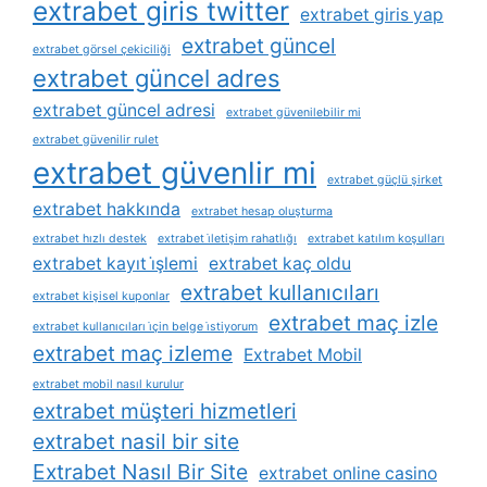
extrabet giris twitter
extrabet giris yap
extrabet güncel
extrabet görsel çekiciliği
extrabet güncel adres
extrabet güncel adresi
extrabet güvenilebilir mi
extrabet güvenilir rulet
extrabet güvenlir mi
extrabet güçlü şirket
extrabet hakkında
extrabet hesap oluşturma
extrabet hızlı destek
extrabet i̇letişim rahatlığı
extrabet katılım koşulları
extrabet kayıt i̇şlemi
extrabet kaç oldu
extrabet kullanıcıları
extrabet kişisel kuponlar
extrabet maç izle
extrabet kullanıcıları i̇çin belge i̇stiyorum
extrabet maç izleme
Extrabet Mobil
extrabet mobil nasıl kurulur
extrabet müşteri hizmetleri
extrabet nasil bir site
Extrabet Nasıl Bir Site
extrabet online casino