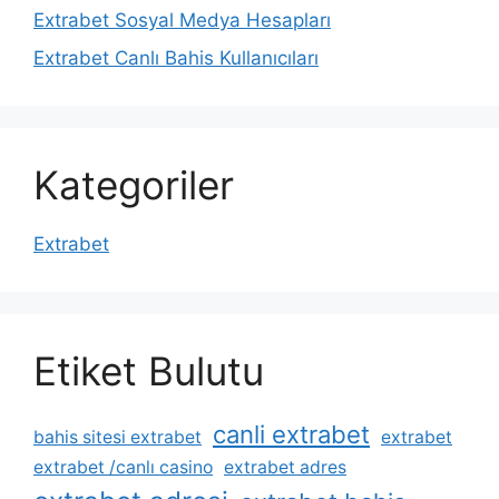
Extrabet Sosyal Medya Hesapları
Extrabet Canlı Bahis Kullanıcıları
Kategoriler
Extrabet
Etiket Bulutu
canli extrabet
bahis sitesi extrabet
extrabet
extrabet /canlı casino
extrabet adres