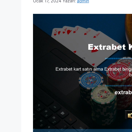
Ocak 17, 2024
Yazarı:
admin