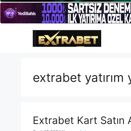
İçeriğe
atla
extrabet yatırım
Extrabet Kart Satın