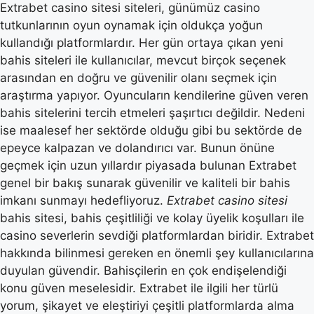
Extrabet casino sitesi siteleri, günümüz casino
tutkunlarının oyun oynamak için oldukça yoğun
kullandığı platformlardır. Her gün ortaya çıkan yeni
bahis siteleri ile kullanıcılar, mevcut birçok seçenek
arasından en doğru ve güvenilir olanı seçmek için
araştırma yapıyor. Oyuncuların kendilerine güven veren
bahis sitelerini tercih etmeleri şaşırtıcı değildir. Nedeni
ise maalesef her sektörde olduğu gibi bu sektörde de
epeyce kalpazan ve dolandırıcı var. Bunun önüne
geçmek için uzun yıllardır piyasada bulunan Extrabet
genel bir bakış sunarak güvenilir ve kaliteli bir bahis
imkanı sunmayı hedefliyoruz.
Extrabet casino sitesi
bahis sitesi, bahis çeşitliliği ve kolay üyelik koşulları ile
casino severlerin sevdiği platformlardan biridir. Extrabet
hakkında bilinmesi gereken en önemli şey kullanıcılarına
duyulan güvendir. Bahisçilerin en çok endişelendiği
konu güven meselesidir. Extrabet ile ilgili her türlü
yorum, şikayet ve eleştiriyi çeşitli platformlarda alma