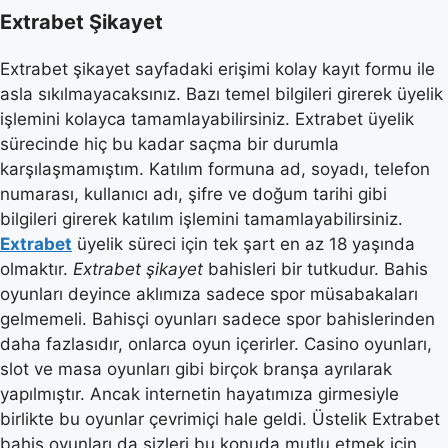
Extrabet Şikayet
Extrabet şikayet sayfadaki erişimi kolay kayıt formu ile
asla sıkılmayacaksınız. Bazı temel bilgileri girerek üyelik
işlemini kolayca tamamlayabilirsiniz. Extrabet üyelik
sürecinde hiç bu kadar saçma bir durumla
karşılaşmamıştım. Katılım formuna ad, soyadı, telefon
numarası, kullanıcı adı, şifre ve doğum tarihi gibi
bilgileri girerek katılım işlemini tamamlayabilirsiniz.
Extrabet
üyelik süreci için tek şart en az 18 yaşında
olmaktır.
Extrabet şikayet
bahisleri bir tutkudur. Bahis
oyunları deyince aklımıza sadece spor müsabakaları
gelmemeli. Bahisçi oyunları sadece spor bahislerinden
daha fazlasıdır, onlarca oyun içerirler. Casino oyunları,
slot ve masa oyunları gibi birçok branşa ayrılarak
yapılmıştır. Ancak internetin hayatımıza girmesiyle
birlikte bu oyunlar çevrimiçi hale geldi. Üstelik Extrabet
bahis oyunları da sizleri bu konuda mutlu etmek için