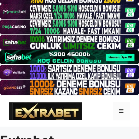
İçeriğe
atla
Menü