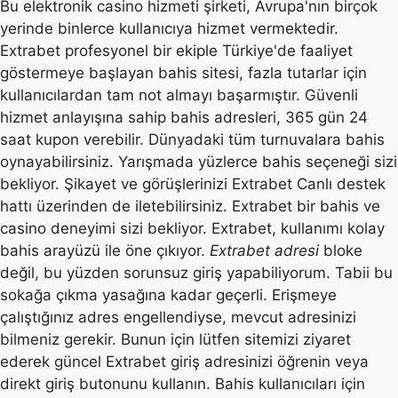
Bu elektronik casino hizmeti şirketi, Avrupa'nın birçok
yerinde binlerce kullanıcıya hizmet vermektedir.
Extrabet profesyonel bir ekiple Türkiye'de faaliyet
göstermeye başlayan bahis sitesi, fazla tutarlar için
kullanıcılardan tam not almayı başarmıştır. Güvenli
hizmet anlayışına sahip bahis adresleri, 365 gün 24
saat kupon verebilir. Dünyadaki tüm turnuvalara bahis
oynayabilirsiniz. Yarışmada yüzlerce bahis seçeneği sizi
bekliyor. Şikayet ve görüşlerinizi Extrabet Canlı destek
hattı üzerinden de iletebilirsiniz. Extrabet bir bahis ve
casino deneyimi sizi bekliyor. Extrabet, kullanımı kolay
bahis arayüzü ile öne çıkıyor.
Extrabet adresi
bloke
değil, bu yüzden sorunsuz giriş yapabiliyorum. Tabii bu
sokağa çıkma yasağına kadar geçerli. Erişmeye
çalıştığınız adres engellendiyse, mevcut adresinizi
bilmeniz gerekir. Bunun için lütfen sitemizi ziyaret
ederek güncel Extrabet giriş adresinizi öğrenin veya
direkt giriş butonunu kullanın. Bahis kullanıcıları için