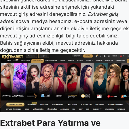
sitesinin aktif ise adresine erişmek için yukarıdaki
mevcut giriş adresini deneyebilirsiniz.
Extrabet giriş
adresi
sosyal medya hesabınız, e-posta adresiniz veya
diğer iletişim araçlarından site ekibiyle iletişime geçerek
mevcut giriş adresinizle ilgili bilgi talep edebilirsiniz.
Bahis sağlayıcının ekibi, mevcut adresiniz hakkında
doğrudan sizinle iletişime geçecektir.
Extrabet Para Yatırma ve