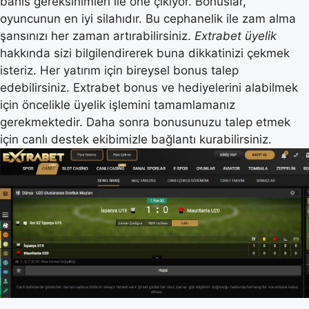
bahis gereksinimleri ile öne çıkıyor. Bonuslar,
oyuncunun en iyi silahıdır. Bu cephanelik ile zam alma
şansınızı her zaman artırabilirsiniz.
Extrabet üyelik
hakkında sizi bilgilendirerek buna dikkatinizi çekmek
isteriz. Her yatırım için bireysel bonus talep
edebilirsiniz. Extrabet bonus ve hediyelerini alabilmek
için öncelikle üyelik işlemini tamamlamanız
gerekmektedir. Daha sonra bonusunuzu talep etmek
için canlı destek ekibimizle bağlantı kurabilirsiniz.