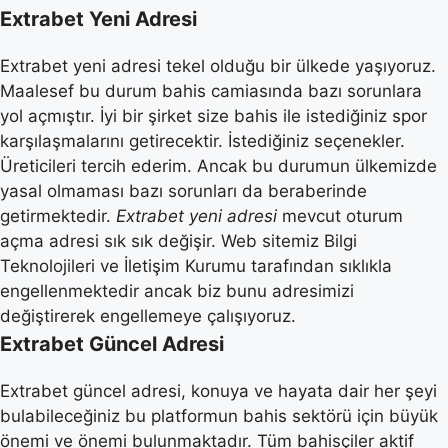
Extrabet Yeni Adresi
Extrabet yeni adresi tekel olduğu bir ülkede yaşıyoruz.
Maalesef bu durum bahis camiasında bazı sorunlara
yol açmıştır. İyi bir şirket size bahis ile istediğiniz spor
karşılaşmalarını getirecektir. İstediğiniz seçenekler.
Üreticileri tercih ederim. Ancak bu durumun ülkemizde
yasal olmaması bazı sorunları da beraberinde
getirmektedir.
Extrabet yeni adresi
mevcut oturum
açma adresi sık sık değişir. Web sitemiz Bilgi
Teknolojileri ve İletişim Kurumu tarafından sıklıkla
engellenmektedir ancak biz bunu adresimizi
değiştirerek engellemeye çalışıyoruz.
Extrabet Güncel Adresi
Extrabet güncel adresi, konuya ve hayata dair her şeyi
bulabileceğiniz bu platformun bahis sektörü için büyük
önemi ve önemi bulunmaktadır. Tüm bahisçiler aktif