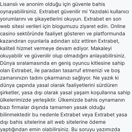
Lisanslı ve anonim olduğu için güvenle bahis
oynayabilirsiniz. Extrabet güvenilir mi Yazıdaki kullanıcı
yorumlarını ve şikayetlerini okuyun. Extrabet en son
web sitesi verileri için blogumuzu ziyaret edin. Online
casino sektöründe faaliyet gösteren ve platformunda
kazandıran oyunlarla adından söz ettiren Extrabet,
kaliteli hizmet vermeye devam ediyor. Makaleyi
okuyabilir ve güvenilir olup olmadığını anlayabilirsiniz.
Dünya sıralamasında en geniş oyuncu kitlesine sahip
olan Extrabet, ile paradan tasarruf etmenizi ve boş
zamanınızın tadını çıkarmanızı sağlıyor. Ne yazık ki
dünya çapında yasal olarak faaliyetlerini sürdüren
şirketler, yasa dışı olarak yasal yaşam koşullarına sahip
ülkelerimizde yerleşiktir. Ülkemizde bahis oynamanın
bazı firmalar dışında tamamen yasak olduğu
bilinmektedir bu nedenle Extrabet veya Extrabet yasa
dışı bahis sitelerine ait web sitelerine ödeme
yaptığından emin olabilirsiniz. Bu soruyu yazımızda