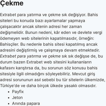
Çekme
Extrabet para yatırma ve çekme sık değişiyor. Bahis
siteleri bu konuda bazı ayarlamalar yapmaya
çalışacaktır ancak sitenin adresi her zaman
değişmelidir. Bunun nedeni, kâr eden ve devlete vergi
ödemeyen web sitelerinin kapatılmasıdır, örneğin:
Bahisçiler. Bu nedenle bahis sitesi kapatılmış ancak
adresini değiştirmiş ve çalışmaya devam etmektedir.
Extrabet para yatırma ve çekme
sık sık değişse de, bu
durum bazen Extrabet web sitesini kullananların
kafasını karıştırsa da, bu sorunun söz konusu bahis
sitesiyle ilgili olmadığını söyleyebiliriz. Mevcut giriş
adresi sorununun asıl sebebi bu tür sitelerin ülkemizde,
Türkiye'de ve daha birçok ülkede yasaklı olmasıdır.
Payfix
Jeton
Anında papara