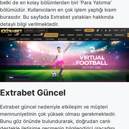
belki de en kolay bölümlerden biri 'Para Yatırma'
bölümüdür. Kullanıcıların en çok işlem yaptığı kısım
burasıdır. Bu sayfada Extrabet yatakları hakkında
detaylı bilgi verilmektedir.
Extrabet Güncel
Extrabet güncel nedeniyle etkileşim ve müşteri
memnuniyetinin çok yüksek olması gerekmektedir.
Bunu göz önünde bulundurarak, doğrudan canlı
destekle iletişime geçmenin bilgilendirici olacağını