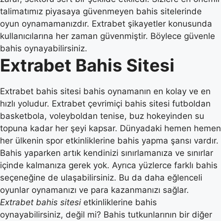
talimatımız piyasaya güvenmeyen bahis sitelerinde
oyun oynamamanızdır. Extrabet şikayetler konusunda
kullanıcılarına her zaman güvenmiştir. Böylece güvenle
bahis oynayabilirsiniz.
Extrabet Bahis Sitesi
Extrabet bahis sitesi bahis oynamanın en kolay ve en
hızlı yoludur. Extrabet çevrimiçi bahis sitesi futboldan
basketbola, voleyboldan tenise, buz hokeyinden su
topuna kadar her şeyi kapsar. Dünyadaki hemen hemen
her ülkenin spor etkinliklerine bahis yapma şansı vardır.
Bahis yaparken artık kendinizi sınırlamanıza ve sınırlar
içinde kalmanıza gerek yok. Ayrıca yüzlerce farklı bahis
seçeneğine de ulaşabilirsiniz. Bu da daha eğlenceli
oyunlar oynamanızı ve para kazanmanızı sağlar.
Extrabet bahis sitesi
etkinliklerine bahis
oynayabilirsiniz, değil mi? Bahis tutkunlarının bir diğer