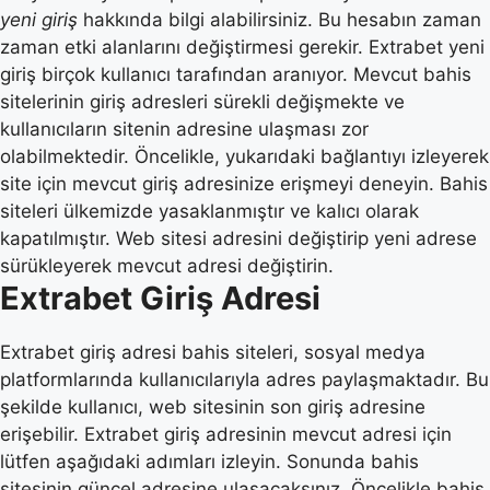
yeni giriş
hakkında bilgi alabilirsiniz. Bu hesabın zaman
zaman etki alanlarını değiştirmesi gerekir. Extrabet yeni
giriş birçok kullanıcı tarafından aranıyor. Mevcut bahis
sitelerinin giriş adresleri sürekli değişmekte ve
kullanıcıların sitenin adresine ulaşması zor
olabilmektedir. Öncelikle, yukarıdaki bağlantıyı izleyerek
site için mevcut giriş adresinize erişmeyi deneyin. Bahis
siteleri ülkemizde yasaklanmıştır ve kalıcı olarak
kapatılmıştır. Web sitesi adresini değiştirip yeni adrese
sürükleyerek mevcut adresi değiştirin.
Extrabet Giriş Adresi
Extrabet giriş adresi bahis siteleri, sosyal medya
platformlarında kullanıcılarıyla adres paylaşmaktadır. Bu
şekilde kullanıcı, web sitesinin son giriş adresine
erişebilir. Extrabet giriş adresinin mevcut adresi için
lütfen aşağıdaki adımları izleyin. Sonunda bahis
sitesinin güncel adresine ulaşacaksınız. Öncelikle bahis