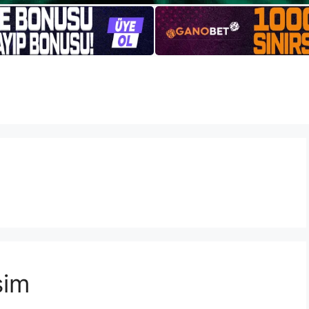
ı
şim