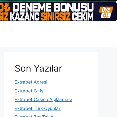
Son Yazılar
Extrabet Adresi
Extrabet Giriş
Extrabet Casino Açıklaması
Extrabet Türk Oyunları