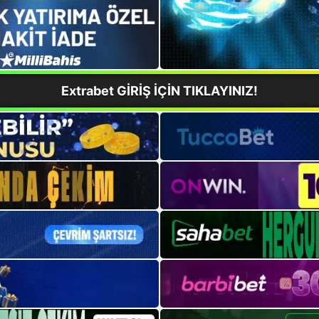
Extrabet GİRİŞ İÇİN TIKLAYINIZ!