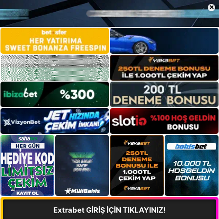
×
Extrabet GİRİŞ İÇİN TIKLAYINIZ!