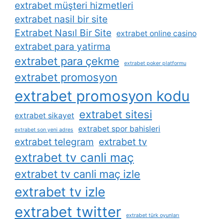
extrabet müşteri hizmetleri
extrabet nasil bir site
Extrabet Nasıl Bir Site
extrabet online casino
extrabet para yatirma
extrabet para çekme
extrabet poker platformu
extrabet promosyon
extrabet promosyon kodu
extrabet sitesi
extrabet sikayet
extrabet spor bahisleri
extrabet son yeni adres
extrabet telegram
extrabet tv
extrabet tv canli maç
extrabet tv canli maç izle
extrabet tv izle
extrabet twitter
extrabet türk oyunları