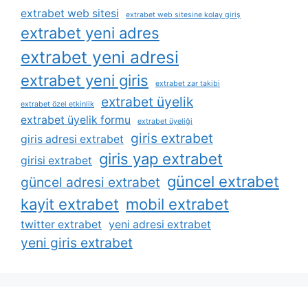
extrabet web sitesi
extrabet web sitesine kolay giriş
extrabet yeni adres
extrabet yeni adresi
extrabet yeni giris
extrabet zar takibi
extrabet üyelik
extrabet özel etkinlik
extrabet üyelik formu
extrabet üyeliği
giris extrabet
giris adresi extrabet
giris yap extrabet
girisi extrabet
güncel extrabet
güncel adresi extrabet
kayit extrabet
mobil extrabet
twitter extrabet
yeni adresi extrabet
yeni giris extrabet